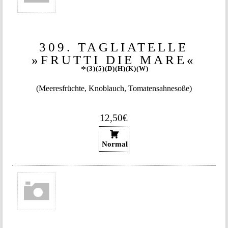
309. TAGLIATELLE
»FRUTTI DIE MARE«
3
5
D
H
K
W
(Meeresfrüchte, Knoblauch, Tomatensahnesoße)
12,50€
Normal