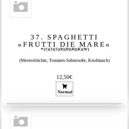
37. SPAGHETTI
»FRUTTI DIE MARE«
1
3
5
8
D
H
K
W
(Meeresfrüchte, Tomaten-Sahnesoße, Knoblauch)
12,50€
Normal