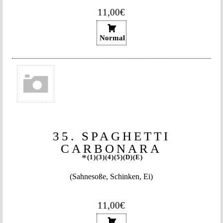
11,00€
Normal
35. SPAGHETTI
CARBONARA
1
3
4
5
D
E
(Sahnesoße, Schinken, Ei)
11,00€