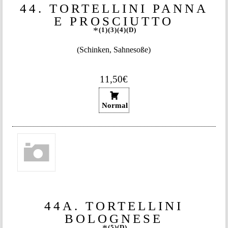
44. TORTELLINI PANNA
E PROSCIUTTO
1
3
4
D
(Schinken, Sahnesoße)
11,50€
Normal
44A. TORTELLINI
BOLOGNESE
5
D