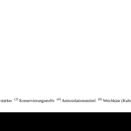
3
4
8
stärker
Konservierungsstoffe
Antioxidationsmittel
Weichkäse (Kuhm