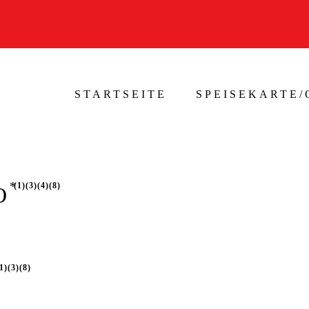
STARTSEITE
SPEISEKARTE
1
3
4
8
O
1
3
8