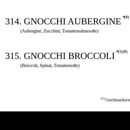
8
314. GNOCCHI AUBERGINE
(Aubergine, Zucchini, Tomatensahnesoße)
1
8
315. GNOCCHI BROCCOLI
(Broccoli, Spinat, Tomatensoße)
1
Geschmacksver