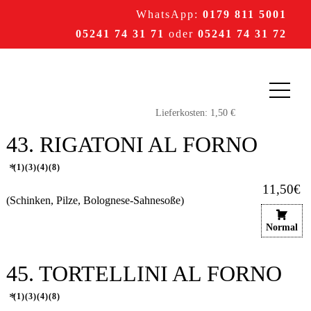
WhatsApp:
0179 811 5001
05241 74 31 71
oder
05241 74 31 72
43. RIGATONI AL FORNO
1
3
4
8
11,50€
(Schinken, Pilze, Bolognese-Sahnesoße)
Normal
45. TORTELLINI AL FORNO
1
3
4
8