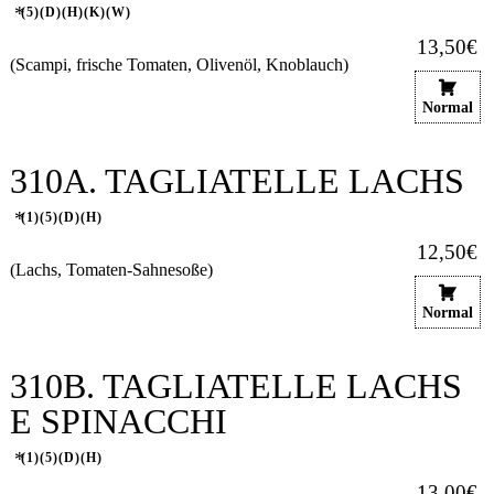
5
D
H
K
W
13,50€
(Scampi, frische Tomaten, Olivenöl, Knoblauch)
Normal
310A. TAGLIATELLE LACHS
1
5
D
H
12,50€
(Lachs, Tomaten-Sahnesoße)
Normal
310B. TAGLIATELLE LACHS
E SPINACCHI
1
5
D
H
13,00€