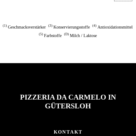
1
3
4
Geschmacksverstärker
Konservierungsstoffe
Antioxidationsmittel
5
D
Farbstoffe
Milch / Laktose
PIZZERIA DA CARMELO IN
GÜTERSLOH
KONTAKT