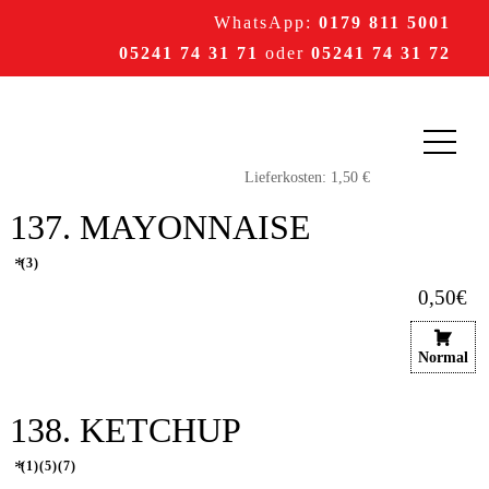
WhatsApp:
0179 811 5001
05241 74 31 71
oder
05241 74 31 72
137. MAYONNAISE
3
0,50€
Normal
138. KETCHUP
1
5
7