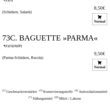
1
3
8,50€
(Schinken, Salami)
Normal
73C. BAGUETTE »PARMA«
1
3
4
D
9,50€
(Parma-Schinken, Rucola)
Normal
1
3
4
Geschmacksverstärker
Konservierungsstoffe
Antioxidationsmittel
7
D
Süßungsmittel
Milch / Laktose