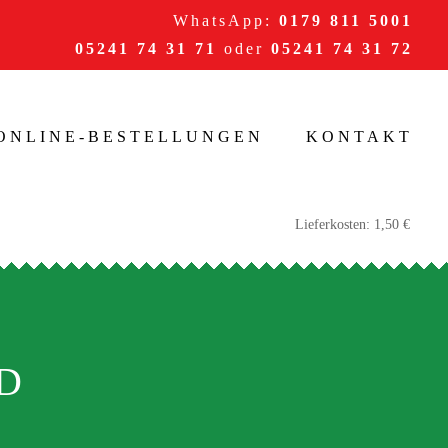
WhatsApp:
0179 811 5001
05241 74 31 71
oder
05241 74 31 72
/ONLINE-BESTELLUNGEN
KONTAKT
D